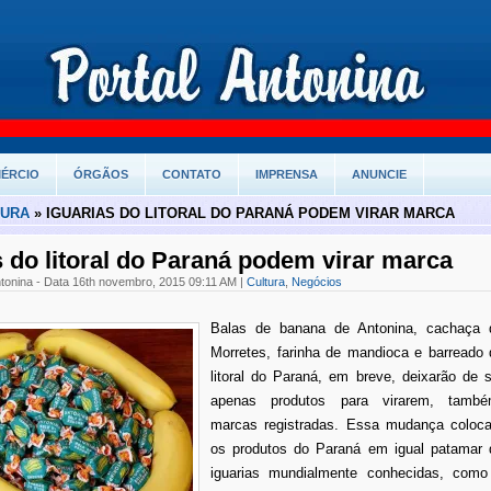
ÉRCIO
ÓRGÃOS
CONTATO
IMPRENSA
ANUNCIE
TURA
» IGUARIAS DO LITORAL DO PARANÁ PODEM VIRAR MARCA
s do litoral do Paraná podem virar marca
ntonina - Data 16th novembro, 2015 09:11 AM |
Cultura
,
Negócios
Balas de banana de Antonina, cachaça 
Morretes, farinha de mandioca e barreado 
litoral do Paraná, em breve, deixarão de s
apenas produtos para virarem, també
marcas registradas. Essa mudança coloca
os produtos do Paraná em igual patamar 
iguarias mundialmente conhecidas, como