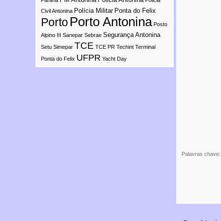
Paraná
Policia
Polícia Militar
Ponta do Felix
Civil Antonina
Porto Antonina
Porto
Posto
Segurança Antonina
Alpino III
Sanepar
Sebrae
TCE
Setu
Simepar
TCE PR
Techint
Terminal
UFPR
Ponta do Felix
Yacht Day
Palavras chave