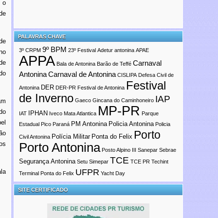
 o
de
PALAVRAS CHAVE
de
9º BPM
3º CRPM
23º Festival
Adetur
antonina
APAE
no
APPA
de
Carnaval
Bala de Antonina
Barão de Teffé
do
Antonina
Carnaval de Antonina
CISLIPA
Defesa Civil de
Festival
DER
Antonina
DER-PR
Festival de Antonina
de Inverno
IAP
am
Gaeco
Gincana do Caminhoneiro
MP-PR
do
IPHAN
IAT
Iveco
Mata Atlantica
Parque
el
PM Antonina
Policia Antonina
Estadual Pico Paraná
Policia
Porto
ão
Polícia Militar
Ponta do Felix
Civil Antonina
os
Porto Antonina
Posto Alpino III
Sanepar
Sebrae
TCE
Segurança Antonina
Setu
Simepar
TCE PR
Techint
UFPR
la
Terminal Ponta do Felix
Yacht Day
SITE CERTIFICADO