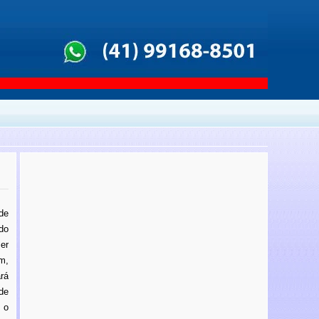
de
do
er
m,
rá
de
 o