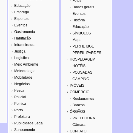
Fotos
Educação
Dados gerais
Emprego
Eventos
Esportes
História
Eventos
Educação
Gastronomia
SÍMBOLOS
Habitação
Mapa
Infraestrutura
PERFIL IBGE
Justiça
PERFIL IPARDES
Logistica
HOSPEDAGEM
Meio Ambiente
HOTÉIS
Meteorologia
POUSADAS
Mobilidade
CAMPING
Negócios
IMÓVEIS
Pesca
COMÉRCIO
Policial
Restaurantes
Politica
Bancos
Porto
ÓRGÃOS
Prefeitura
PREFEITURA
Publicidade Legal
Câmara
Saneamento
CONTATO