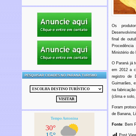
Os produto
Desenvolvimen
final de out
Procedência (
Ministério do
O Paraná já t
em 2012 a ce
PESQUISAR CIDADES NO PARANÁ TURISMO
registro de
Guimarães, ex
na fabricação
(clima e solo
Foram protoco
de Banana, Li
Fonte
: Bem 
Post Vie