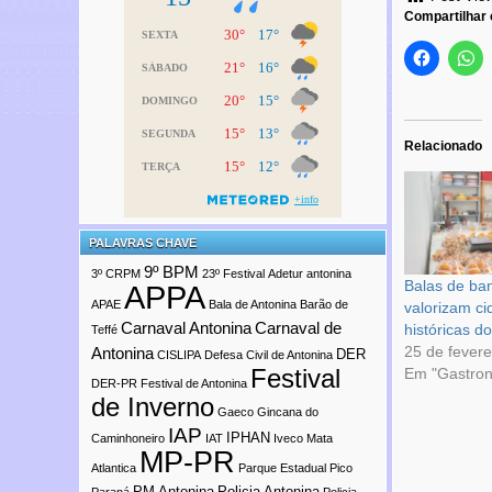
Compartilhar
Relacionado
PALAVRAS CHAVE
9º BPM
3º CRPM
23º Festival
Adetur
antonina
Balas de ba
APPA
APAE
Bala de Antonina
Barão de
valorizam c
Carnaval Antonina
Carnaval de
históricas do
Teffé
25 de fevere
Antonina
DER
CISLIPA
Defesa Civil de Antonina
Festival
Em "Gastro
DER-PR
Festival de Antonina
de Inverno
Gaeco
Gincana do
IAP
IPHAN
Caminhoneiro
IAT
Iveco
Mata
MP-PR
Atlantica
Parque Estadual Pico
PM Antonina
Policia Antonina