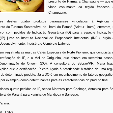
presunto de Parma, a Champagne — que é
vinho espumante da região francesa 
Champagne.
res destes quatro produtos paranaenses vinculados à Agência 
to do Turismo Sustentável do Litoral do Paraná (Adetur Litoral), entraram, 
ubro, com pedidos de Indicação Geográfica (IG) para a espécie Indicação 
IP) junto ao Instituto Nacional de Propriedade Intelectual (INPI), órgão 
 Desenvolvimento, Indústria e Comércio Exterior.
em registrada as marcas Cafés Especiais do Norte Pioneiro, que conquistar
rtificação de IP, e o Mel de Ortigueira, que obteve em setembro passa
 Denominação de Origem (DO). A consultora do Sebrae/PR, Maria Isab
plica que a certificação IP está ligada à notoriedade histórica de uma regi
 de determinado produto. Já a DO é um reconhecimento de fatores geográfic
, por exemplo) como determinantes para as características do produto final.
lados quatro pedidos de IP, sendo Morretes para Cachaça, Antonina para Ba
toral do Paraná para Farinha de Mandioca e Barreado.
Paraná.
ws:
1.968