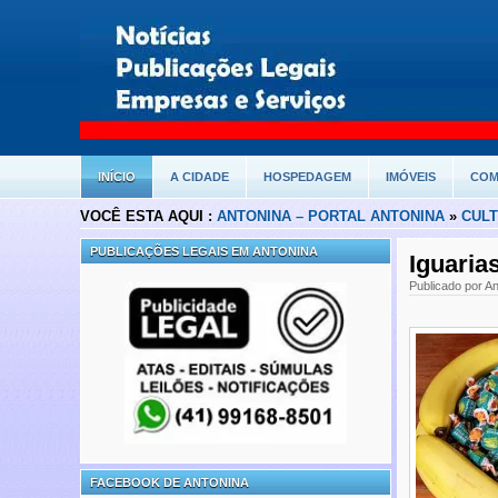
INÍCIO
A CIDADE
HOSPEDAGEM
IMÓVEIS
COM
VOCÊ ESTA AQUI :
ANTONINA – PORTAL ANTONINA
»
CUL
PUBLICAÇÕES LEGAIS EM ANTONINA
Iguaria
Publicado por A
FACEBOOK DE ANTONINA