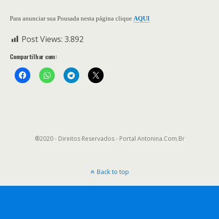
Para anunciar sua Pousada nesta página clique
AQUI
Post Views:
3.892
Compartilhar com:
®2020 - Direitos Reservados - Portal Antonina.Com.Br
Back to top