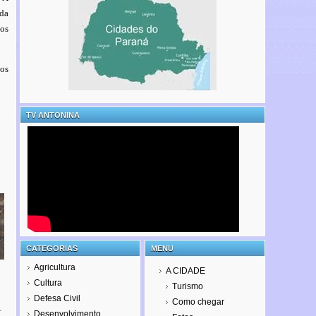
rda
los
os
TV ANTONINA
CATEGORIAS
MENU
Agricultura
A CIDADE
Cultura
Turismo
Defesa Civil
Como chegar
4
Desenvolvimento