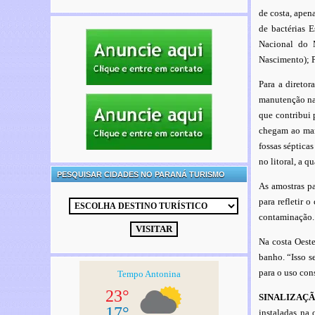
de costa, apen
de bactérias 
Nacional do 
Nascimento);
Para a direto
manutenção na 
que contribui 
chegam ao mar
fossas séptica
no litoral, a 
PESQUISAR CIDADES NO PARANÁ TURISMO
As amostras pa
para refletir 
contaminação.
Na costa Oest
banho. “Isso s
para o uso cons
SINALIZAÇ
instaladas na