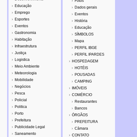
Fotos
Educação
Dados gerais
Emprego
Eventos
Esportes
História
Eventos
Educação
Gastronomia
SÍMBOLOS
Habitação
Mapa
Infraestrutura
PERFIL IBGE
Justiça
PERFIL IPARDES
Logistica
HOSPEDAGEM
Meio Ambiente
HOTÉIS
Meteorologia
POUSADAS
Mobilidade
CAMPING
Negócios
IMÓVEIS
Pesca
COMÉRCIO
Policial
Restaurantes
Politica
Bancos
Porto
ÓRGÃOS
Prefeitura
PREFEITURA
Publicidade Legal
Câmara
Saneamento
CONTATO