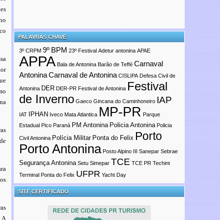
ões
lho
co
PALAVRAS CHAVE
9º BPM
3º CRPM
23º Festival
Adetur
antonina
APAE
APPA
ssa
Carnaval
Bala de Antonina
Barão de Teffé
tor
Antonina
Carnaval de Antonina
CISLIPA
Defesa Civil de
que
Festival
DER
Antonina
DER-PR
Festival de Antonina
omo
de Inverno
IAP
ana
Gaeco
Gincana do Caminhoneiro
MP-PR
IPHAN
IAT
Iveco
Mata Atlantica
Parque
PM Antonina
Policia Antonina
Estadual Pico Paraná
Policia
ras
Porto
Polícia Militar
Ponta do Felix
Civil Antonina
 de
Porto Antonina
Posto Alpino III
Sanepar
Sebrae
TCE
Segurança Antonina
Setu
Simepar
TCE PR
Techint
ara
UFPR
Terminal Ponta do Felix
Yacht Day
ios
SITE CERTIFICADO
ras
. A