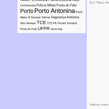
Paraná
Policia
Em "Meio Am
Polícia Militar
Ponta do Felix
Civil Antonina
Porto Antonina
Porto
Posto
Segurança Antonina
Alpino III
Sanepar
Sebrae
TCE
Setu
Simepar
TCE PR
Techint
Terminal
UFPR
Ponta do Felix
Yacht Day
Palavras chave