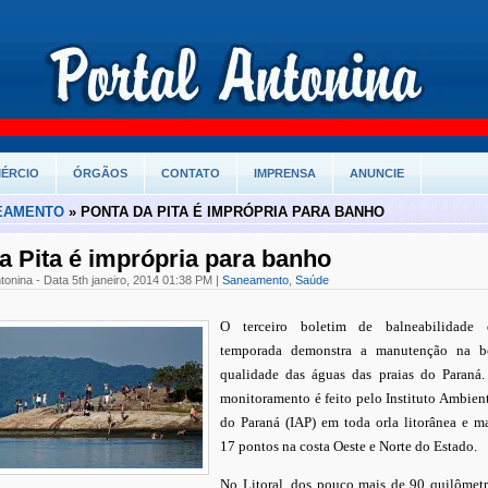
ÉRCIO
ÓRGÃOS
CONTATO
IMPRENSA
ANUNCIE
EAMENTO
» PONTA DA PITA É IMPRÓPRIA PARA BANHO
a Pita é imprópria para banho
tonina - Data 5th janeiro, 2014 01:38 PM |
Saneamento
,
Saúde
O terceiro boletim de balneabilidade 
temporada demonstra a manutenção na b
qualidade das águas das praias do Paraná.
monitoramento é feito pelo Instituto Ambien
do Paraná (IAP) em toda orla litorânea e m
17 pontos na costa Oeste e Norte do Estado.
No Litoral, dos pouco mais de 90 quilômet