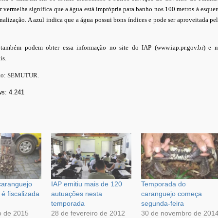
r vermelha significa que a água está imprópria para banho nos 100 metros à esque
sinalização. A azul indica que a água possui bons índices e pode ser aproveitada pe
 também podem obter essa informação no site do IAP (www.iap.pr.gov.br) e n
is.
oto: SEMUTUR.
ws:
4.241
caranguejo
IAP emitiu mais de 120
Temporada do
é fiscalizada
autuações nesta
caranguejo começa
temporada
segunda-feira
o de 2015
28 de fevereiro de 2012
30 de novembro de 201