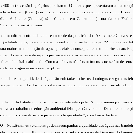
as 400 metros estão impróprios para banho. Os locais que apresentaram concentraç
Escherichia coli (E.coli) em desacordo com os padrões estabelecidos pelo Conse
Meio Ambiente (Conama) são: Caieiras, em Guaratuba (altura da rua Frederi
Ponta da Pita, em Antonina.
ra de monitoramento ambiental e controle da poluição do IAP, Ivonete Chaves, e
qualidade de água das praias no Litoral se deve ao bom tempo. “A chuva é um fa
para maior contaminação de águas pluviais e consequentemente de rios e canais 
, devido ao arraste de esgoto proveniente de sistemas de tratamento primário c
s alterando a balneabilidade. Como as chuvas não foram intensas nesse fim de sem
qualidade da água se manteve”, explicou.
ra análise da qualidade da água são coletadas todos os domingos e segundas-fei
o comportamento dos locais nos dias mais frequentados e com maior possibilidade
e e Norte do Estado todos os pontos monitorados pelo IAP continuam próprios p
e deve ao trabalho de educação ambiental feito pelo Governo do Estado e municíp
ciente das beiras de rio e represas mais frequentadas”, concluiu a diretora.
ÃO
– No Litoral, os veranistas podem acompanhar a qualidade das águas nas bandei
 orla e também em 10 totens eletrônicos e outros serviços do Governo do Paraná