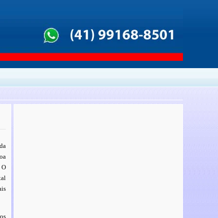
da
oa
 O
tal
ais
ros