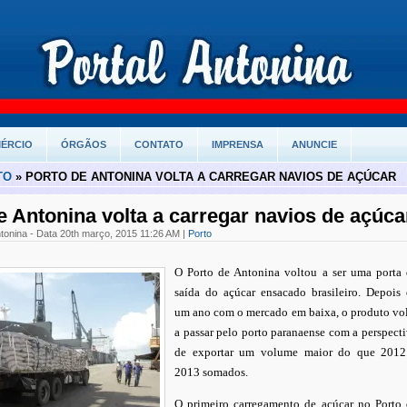
ÉRCIO
ÓRGÃOS
CONTATO
IMPRENSA
ANUNCIE
TO
» PORTO DE ANTONINA VOLTA A CARREGAR NAVIOS DE AÇÚCAR
e Antonina volta a carregar navios de açúca
ntonina - Data 20th março, 2015 11:26 AM |
Porto
O Porto de Antonina voltou a ser uma porta
saída do açúcar ensacado brasileiro. Depois
um ano com o mercado em baixa, o produto vo
a passar pelo porto paranaense com a perspect
de exportar um volume maior do que 2012
2013 somados.
O primeiro carregamento de açúcar no Porto