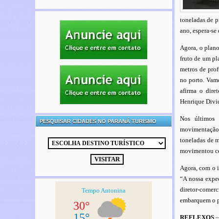
toneladas de p
ano, espera-se
Agora, o plano
fruto de um pl
metros de prof
no porto. Vamo
afirma o dire
Henrique Divi
Nos últimos 
PESQUISAR CIDADES NO PARANÁ TURISMO
movimentação 
toneladas de m
movimentou cer
Agora, com o i
“A nossa expec
diretor-comerc
embarquem o p
REFLEXOS
–