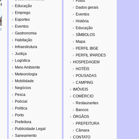
Fotos
Educação
Dados gerais
Emprego
Eventos
Esportes
História
Eventos
Educação
o
Gastronomia
SÍMBOLOS
Habitação
Mapa
Infraestrutura
PERFIL IBGE
Justiça
PERFIL IPARDES
Logistica
HOSPEDAGEM
Meio Ambiente
HOTÉIS
Meteorologia
POUSADAS
Mobilidade
CAMPING
Negócios
IMÓVEIS
Pesca
COMÉRCIO
Policial
Restaurantes
Politica
Bancos
Porto
ÓRGÃOS
Prefeitura
PREFEITURA
Publicidade Legal
Câmara
Saneamento
CONTATO