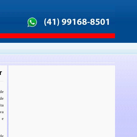
r
 de
 de
lta
iva
 e
 de