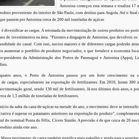
Antonina começou esta semana e totaliza 17 
roduto proveniente do interior de São Paulo, com destino para Angola. Até o final
 que passem por Antonina cerca de 200 mil toneladas de açúcar.
 é diversificar as cargas. A retomada da movimentação de outros produtos no port
ano de investimentos na área. “Fizemos a dragagem de Antonina, que devolveu os
undidade do canal. Com isso, navios maiores e de diferentes cargas poderão atra
s aumentar o portfólio de produtos negociados, o que fortalece a economia loca
tor-presidente da Administração dos Portos de Paranaguá e Antonina (Appa), L
dino.
quatro anos, o Porto de Antonina passou por um forte crescimento na s
de cargas, especialmente na exportação de fertilizantes. Em 2010, foram 300 
ovimentação geral, sendo 130 mil de fertilizantes. Já nos últimos dois anos, o po
ca de 1,5 milhão de toneladas de fertilizantes.
nício da safra da cana-de-açúcar na metade do ano, o movimento deve se intensific
tativa é superar os patamares anteriores na exportação do produto”, complement
ial do terminal Ponta do Félix, Cícero Simião. A previsão é de que cerca de 20 nav
roduto ainda este ano.
 Maior movimento de carga também significa mais trabalho e renda para a popula