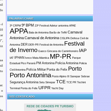
mil
 do
PALAVRAS CHAVE
o é
9º BPM
3º CRPM
23º Festival
Adetur
antonina
APAE
APPA
 10
Carnaval
Bala de Antonina
Barão de Teffé
car
Antonina
Carnaval de Antonina
CISLIPA
Defesa Civil de
l”,
Festival
DER
Antonina
DER-PR
Festival de Antonina
uiz
de Inverno
IAP
Gaeco
Gincana do Caminhoneiro
MP-PR
IPHAN
IAT
Iveco
Mata Atlantica
Parque
ua
PM Antonina
Policia Antonina
Estadual Pico Paraná
Policia
mil
Porto
Polícia Militar
Ponta do Felix
Civil Antonina
rto
Porto Antonina
Posto Alpino III
Sanepar
Sebrae
TCE
Segurança Antonina
Setu
Simepar
TCE PR
Techint
ar.
UFPR
Terminal Ponta do Felix
Yacht Day
a o
ios
SITE CERTIFICADO
ção