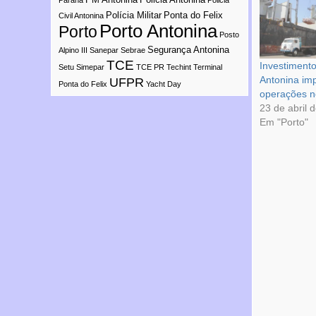
Paraná
Policia
Polícia Militar
Ponta do Felix
Civil Antonina
Porto Antonina
Porto
Posto
Segurança Antonina
Alpino III
Sanepar
Sebrae
TCE
Investiment
Setu
Simepar
TCE PR
Techint
Terminal
Antonina im
UFPR
Ponta do Felix
Yacht Day
operações n
23 de abril 
Em "Porto"