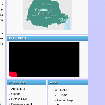
sta
a o
da
bra
, a
iro
TV ANTONINA
la
CATEGORIAS
MENU
Agricultura
A CIDADE
Cultura
Turismo
Defesa Civil
Como chegar
Desenvolvimento