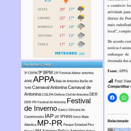
e comércio lo
atividade para
diretor do Po
mais trabalhad
local”, comple
De acordo com 
notícia é anim
embarque de 
retomada das a
PALAVRAS CHAVE
Fonte
: APPA.
9º BPM
3º CRPM
23º Festival
Adetur
antonina
APPA
Post Vie
APAE
Bala de Antonina
Barão de
Compartilhar
Carnaval Antonina
Carnaval de
Teffé
Antonina
DER
CISLIPA
Defesa Civil de Antonina
Festival
DER-PR
Festival de Antonina
de Inverno
Gaeco
Gincana do
IAP
IPHAN
Caminhoneiro
IAT
Iveco
Mata
MP-PR
Relacionado
Atlantica
Parque Estadual Pico
PM Antonina
Policia Antonina