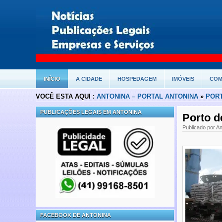
INÍCIO
A CIDADE
HOSPEDAGEM
IMÓVEIS
COM
VOCÊ ESTA AQUI :
ANTONINA – PORTAL ANTONINA
»
POR
PUBLICAÇÕES LEGAIS EM ANTONINA
Porto d
Publicado por A
FACEBOOK DE ANTONINA